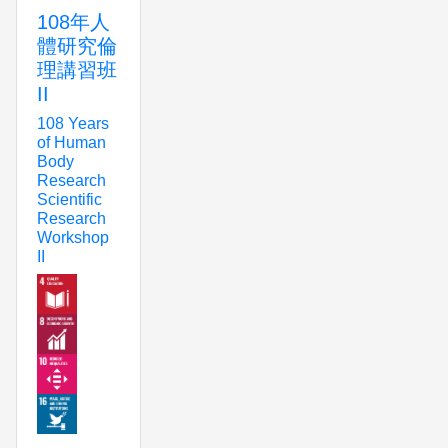
108年人
體研究倫
理講習班
II
108 Years
of Human
Body
Research
Scientific
Research
Workshop
II