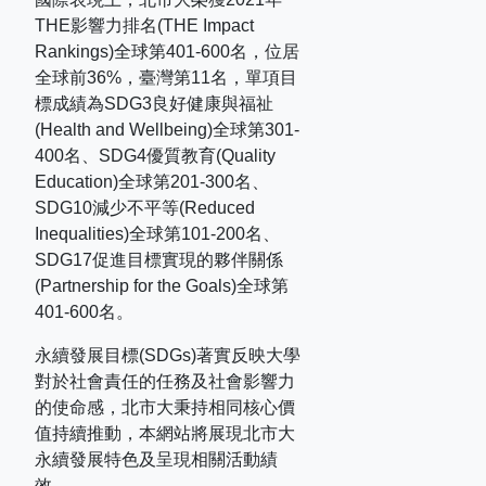
THE
影響力排名
(THE Impact
Rankings)
全球第
401-600
名，位居
全球前
36%
，臺灣第
11
名，單項目
標成績為
SDG3
良好健康與福祉
(Health and Wellbeing)
全球第
301-
400
名、
SDG4
優質教育
(Quality
Education)
全球第
201-300
名、
SDG10
減少不平等
(Reduced
Inequalities)
全球第
101-200
名、
SDG17
促進目標實現的夥伴關係
(Partnership for the Goals)
全球第
401-600
名。
永續發展目標(SDGs)著實反映大學
對於社會責任的任務及社會影響力
的使命感，北市大秉持相同核心價
值持續推動，本網站將展現北市大
永續發展特色及呈現相關活動績
效。