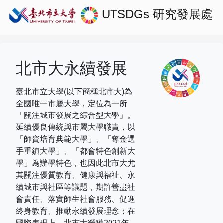
UTSDGs
研究發展處
北市大永續發展
臺北市立大學(以下簡稱北市大)為
全國唯一市屬大學，定位為一所
「關注城市發展之綜合型大學」。
延續優良傳統與市屬大學職責，以
「師資培育典範大學」、「奪金選
手重鎮大學」、「都會特色創新大
學」為辦學特色，也因此北市大尤
其關注優質教育、健康與福祉、永
續城市與社區等議題，期許善盡社
會責任、落實師生社會服務、促進
終身教育、推動永續發展理念；在
國際表現上，
北市大榮獲
2021
年