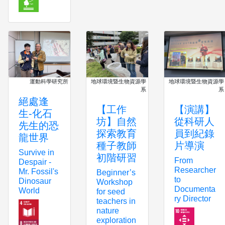
運動科學研究所
地球環境暨生物資源學
地球環境暨生物資源學
系
系
絕處逢
【工作
【演講】
生-化石
坊】自然
從科研人
先生的恐
探索教育
員到紀錄
龍世界
種子教師
片導演
Survive in
初階研習
From
Despair -
Researcher
Mr. Fossil's
Beginner’s
to
Dinosaur
Workshop
Documenta
World
for seed
ry Director
teachers in
nature
exploration