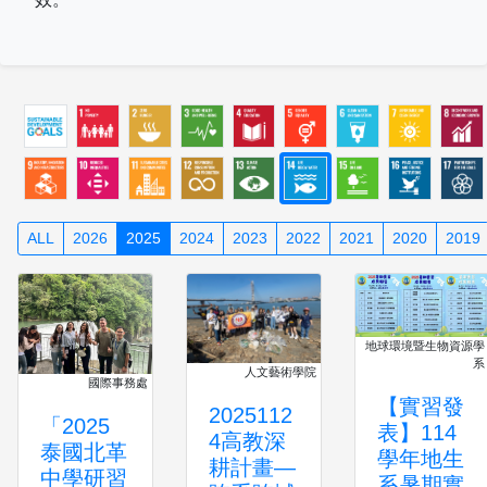
ALL
2026
2025
2024
2023
2022
2021
2020
2019
地球環境暨生物資源學
系
人文藝術學院
國際事務處
【實習發
2025112
「2025
表】114
4高教深
泰國北革
學年地生
耕計畫—
中學研習
系暑期實