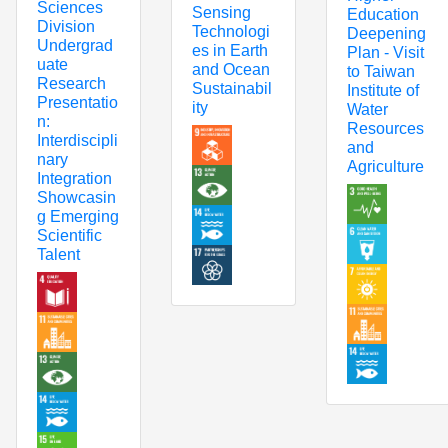
Sciences
Sensing
Education
Division
Technologi
Deepening
Undergrad
es in Earth
Plan - Visit
uate
and Ocean
to Taiwan
Research
Sustainabil
Institute of
Presentatio
ity
Water
n:
Resources
Interdiscipli
and
nary
Agriculture
Integration
Showcasin
g Emerging
Scientific
Talent