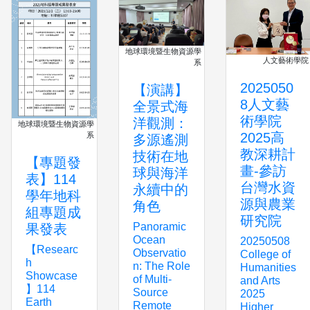
地球環境暨生物資源學
人文藝術學院
系
2025050
【演講】
8人文藝
全景式海
術學院
洋觀測：
地球環境暨生物資源學
2025高
系
多源遙測
教深耕計
技術在地
【專題發
畫-參訪
球與海洋
表】114
台灣水資
永續中的
學年地科
源與農業
角色
組專題成
研究院
Panoramic
果發表
Ocean
20250508
【Researc
Observatio
College of
h
n: The Role
Humanities
Showcase
of Multi-
and Arts
】114
Source
2025
Earth
Remote
Higher