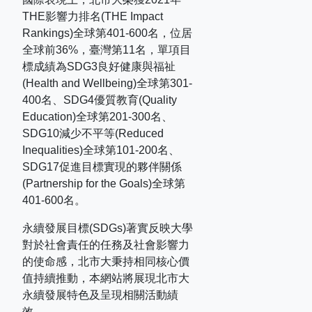
THE
影響力排名
(THE Impact
Rankings)
全球第
401-600
名，位居
全球前
36%
，臺灣第
11
名，單項目
標成績為
SDG3
良好健康與福祉
(Health and Wellbeing)
全球第
301-
400
名、
SDG4
優質教育
(Quality
Education)
全球第
201-300
名、
SDG10
減少不平等
(Reduced
Inequalities)
全球第
101-200
名、
SDG17
促進目標實現的夥伴關係
(Partnership for the Goals)
全球第
401-600
名。
永續發展目標(SDGs)著實反映大學
對於社會責任的任務及社會影響力
的使命感，北市大秉持相同核心價
值持續推動，本網站將展現北市大
永續發展特色及呈現相關活動績
效。