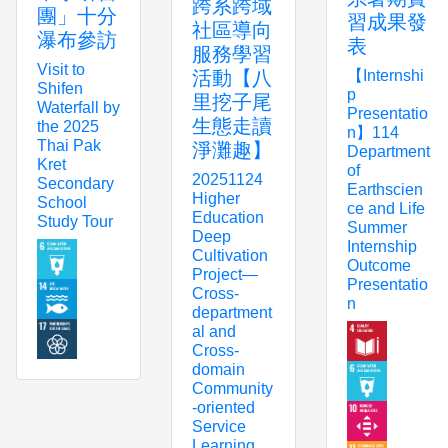
跨系跨域
團」十分
習成果發
社區導向
瀑布參訪
表
服務學習
Visit to
【Internshi
活動【八
Shifen
p
里挖子尾
Waterfall by
Presentatio
生態走讀
the 2025
n】114
Thai Pak
淨灘趣】
Department
Kret
of
20251124
Secondary
Earthscien
Higher
School
ce and Life
Education
Study Tour
Summer
Deep
Internship
Cultivation
Outcome
Project—
Presentatio
Cross-
n
department
al and
Cross-
domain
Community
-oriented
Service
Learning