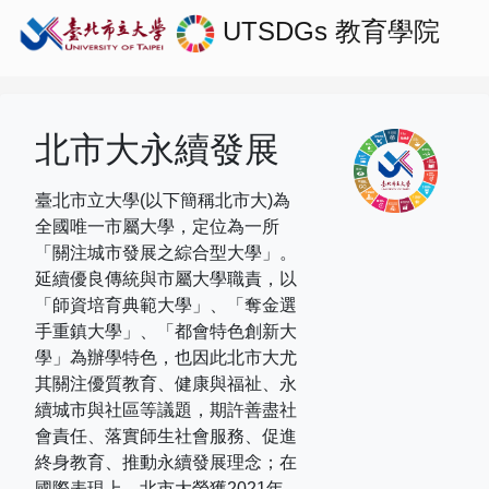
UTSDGs
教育學院
北市大永續發展
臺北市立大學(以下簡稱北市大)為
全國唯一市屬大學，定位為一所
「關注城市發展之綜合型大學」。
延續優良傳統與市屬大學職責，以
「師資培育典範大學」、「奪金選
手重鎮大學」、「都會特色創新大
學」為辦學特色，也因此北市大尤
其關注優質教育、健康與福祉、永
續城市與社區等議題，期許善盡社
會責任、落實師生社會服務、促進
終身教育、推動永續發展理念；在
國際表現上，
北市大榮獲
2021
年