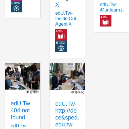
X
edU.Tw-
@unlearn.it
edU.Tw-
Inside.Out.
Agent.X
教育學院
教育學院
edU.Tw-
edU.Tw-
404 not
http://de
found
ce&sped.
edu.tw
edU.Tw-