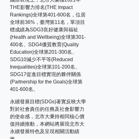
THE
影響力排名
(THE Impact
Rankings)
全球第
401-600
名，位居
全球前
36%
，臺灣第
11
名，單項目
標成績為
SDG3
良好健康與福祉
(Health and Wellbeing)
全球第
301-
400
名、
SDG4
優質教育
(Quality
Education)
全球第
201-300
名、
SDG10
減少不平等
(Reduced
Inequalities)
全球第
101-200
名、
SDG17
促進目標實現的夥伴關係
(Partnership for the Goals)
全球第
401-600
名。
永續發展目標(SDGs)著實反映大學
對於社會責任的任務及社會影響力
的使命感，北市大秉持相同核心價
值持續推動，本網站將展現北市大
永續發展特色及呈現相關活動績
效。