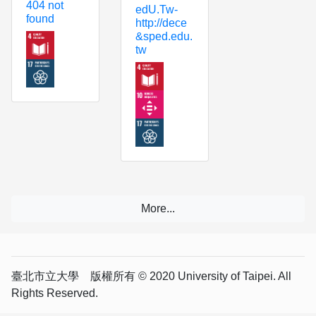
404 not
edU.Tw-
found
http://dece
&sped.edu.
tw
臺北市立大學 版權所有 © 2020 University of Taipei. All
Rights Reserved.